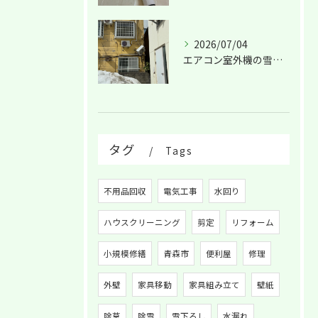
2026/07/04
エアコン室外機の雪害！
タグ
Tags
不用品回収
電気工事
水回り
ハウスクリーニング
剪定
リフォーム
小規模修繕
青森市
便利屋
修理
外壁
家具移動
家具組み立て
壁紙
除草
除雪
雪下ろし
水漏れ